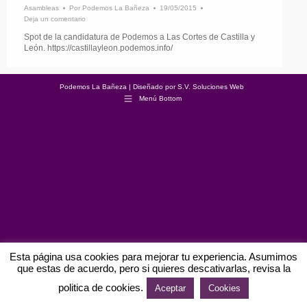
Asambleas
Por
Podemos La Bañeza
19/05/2015
Deja un comentario
Spot de la candidatura de Podemos a Las Cortes de Castilla y
León. https://castillayleon.podemos.info/
Podemos La Bañeza | Diseñado por
S.V. Soluciones Web
Menú Bottom
Esta página usa cookies para mejorar tu experiencia. Asumimos
que estas de acuerdo, pero si quieres descativarlas, revisa la
politica de cookies.
Aceptar
Cookies