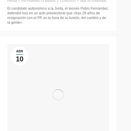
Prensa
Por
Podemos La Bañeza
11/04/2015
Deja un comentario
El candidato autonómico a la Junta, el leonés Pablo Fernández,
defendió hoy en un acto preelectoral que «tras 28 años de
resignación con el PP, es la hora de la ilusión, del cambio y de
la gente».
ABR
10