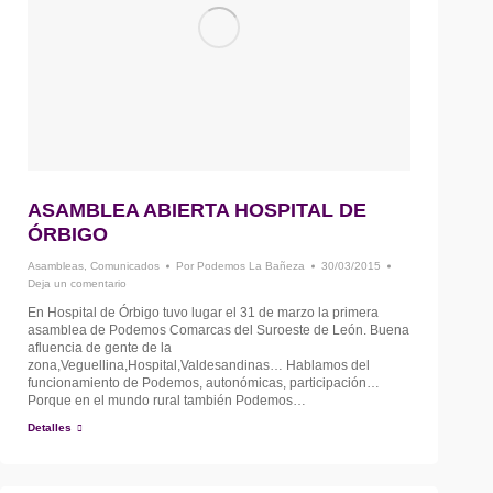
ASAMBLEA ABIERTA HOSPITAL DE
ÓRBIGO
Asambleas
,
Comunicados
Por
Podemos La Bañeza
30/03/2015
Deja un comentario
En Hospital de Órbigo tuvo lugar el 31 de marzo la primera
asamblea de Podemos Comarcas del Suroeste de León. Buena
afluencia de gente de la
zona,Veguellina,Hospital,Valdesandinas… Hablamos del
funcionamiento de Podemos, autonómicas, participación…
Porque en el mundo rural también Podemos…
Detalles