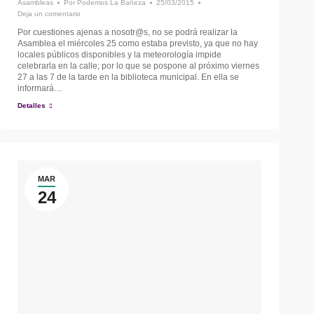
Asambleas
Por
Podemos La Bañeza
25/03/2015
Deja un comentario
Por cuestiones ajenas a nosotr@s, no se podrá realizar la
Asamblea el miércoles 25 como estaba previsto, ya que no hay
locales públicos disponibles y la meteorología impide
celebrarla en la calle; por lo que se pospone al próximo viernes
27 a las 7 de la tarde en la biblioteca municipal. En ella se
informará…
Detalles
MAR
24