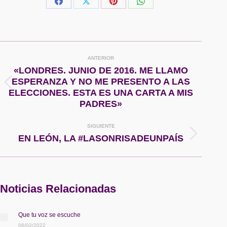
Share
Share
Share
Share
on
on
on
on
Facebook
X
Pinterest
WhatsApp
Navegación
ANTERIOR
entre
«LONDRES. JUNIO DE 2016. ME LLAMO
ESPERANZA Y NO ME PRESENTO A LAS
Publicación
publicaciones
ELECCIONES. ESTA ES UNA CARTA A MIS
anterior:
PADRES»
SIGUIENTE
Publicación
EN LEÓN, LA #LASONRISADEUNPAÍS
siguiente:
Noticias Relacionadas
Que tu voz se escuche
06/02/2022