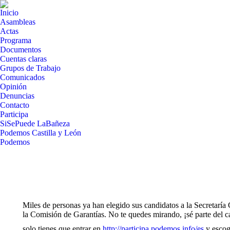
Inicio
Asambleas
Actas
Programa
Documentos
Cuentas claras
Grupos de Trabajo
Comunicados
Opinión
Denuncias
Contacto
Participa
SiSePuede LaBañeza
Podemos Castilla y León
Podemos
Miles de personas ya han elegido sus candidatos a la Secretarí
la Comisión de Garantías. No te quedes mirando, ¡sé parte del 
solo tienes que entrar en
http://participa.podemos.info/es
y escog