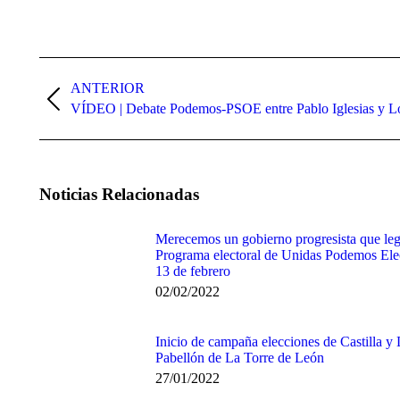
Navegación
entre
ANTERIOR
Publicación
VÍDEO | Debate Podemos-PSOE entre Pablo Iglesias y L
publicaciones
anterior:
Noticias Relacionadas
Merecemos un gobierno progresista que legis
Programa electoral de Unidas Podemos El
13 de febrero
02/02/2022
Inicio de campaña elecciones de Castilla y 
Pabellón de La Torre de León
27/01/2022