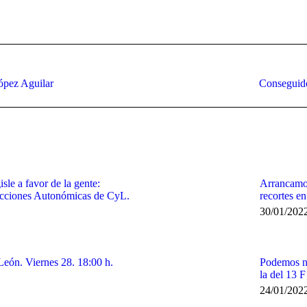
on
on
on
on
Facebook
X
Pinterest
WhatsApp
Publicación
ópez Aguilar
Conseguido
siguiente:
le a favor de la gente:
Arrancamos
ecciones Autonómicas de CyL.
recortes en
30/01/202
León. Viernes 28. 18:00 h.
Podemos no
la del 13 
24/01/202