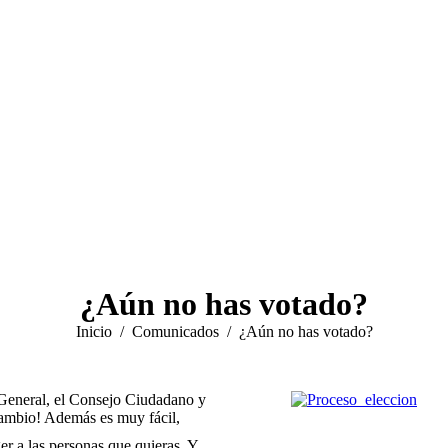
¿Aún no has votado?
Estás aquí:
Inicio
Comunicados
¿Aún no has votado?
a General, el Consejo Ciudadano y
cambio! Además es muy fácil,
er a las personas que quieras. Y