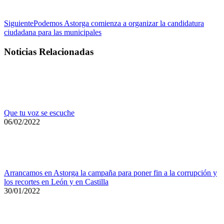
Publicación
Siguiente
Podemos Astorga comienza a organizar la candidatura
siguiente:
ciudadana para las municipales
Noticias Relacionadas
Que tu voz se escuche
06/02/2022
Arrancamos en Astorga la campaña para poner fin a la corrupción y
los recortes en León y en Castilla
30/01/2022