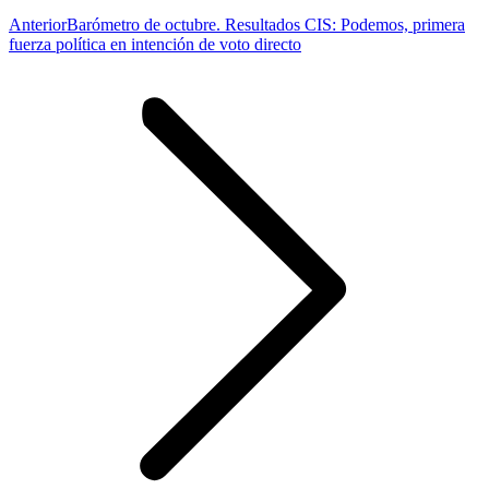
Publicación
Anterior
Barómetro de octubre. Resultados CIS: Podemos, primera
anterior:
fuerza política en intención de voto directo