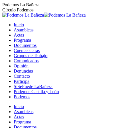
Saltar
Podemos La Bañeza
al
Círculo Podemos
contenido
Inicio
Asambleas
Actas
Programa
Documentos
Cuentas claras
Grupos de Trabajo
Comunicados
Opinión
Denuncias
Contacto
Participa
SiSePuede LaBañeza
Podemos Castilla y León
Podemos
Inicio
Asambleas
Actas
Programa
Documentos