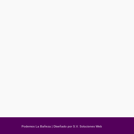
QUIENES DIERON LA CARA NUNCA LO
Opinión
Por
Podemos La Bañeza
30/04/2019
Deja un comentario
Eran las once y media de la noche y los gritos de “sí, se puede
simbólica. E incluso histórica.
Podemos La Bañeza | Diseñado por
S.V. Soluciones Web