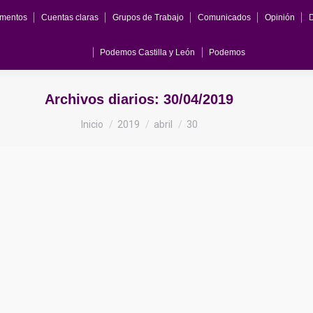
mentos
Cuentas claras
Grupos de Trabajo
Comunicados
Opinión
Podemos Castilla y León
Podemos
Archivos diarios:
30/04/2019
Estás aquí:
Inicio
2019
abril
30