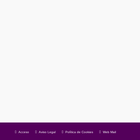
 a través de una pantalla. La escena tenía su carga
Acceso
Aviso Legal
Política de Cookies
Web Mail