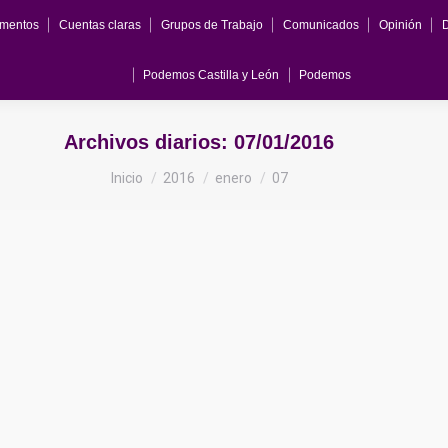
mentos
Cuentas claras
Grupos de Trabajo
Comunicados
Opinión
Podemos Castilla y León
Podemos
Archivos diarios:
07/01/2016
Estás aquí:
Inicio
2016
enero
07