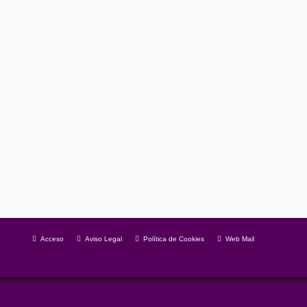
de incendios. Los leoneses, sean de la localidad que
Acceso
Aviso Legal
Política de Cookies
Web Mail