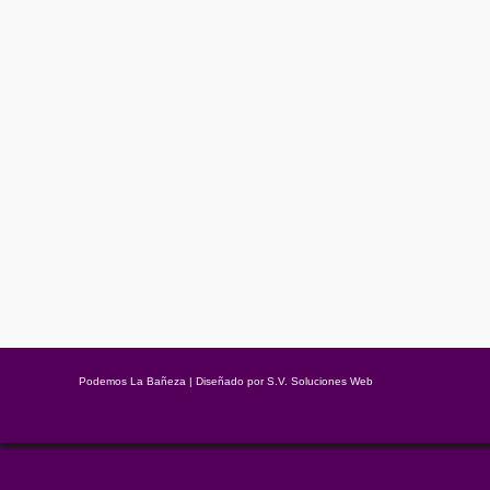
YA NO HAY MARGEN
Opinión
Por
Podemos La Bañeza
07/01/2016
Deja un comentario
El voraz incendio de Nochevieja en La Bañeza no es sino el bot
sean, tienen que tener garantizada la asistencia de bomberos p
Podemos La Bañeza | Diseñado por
S.V. Soluciones Web