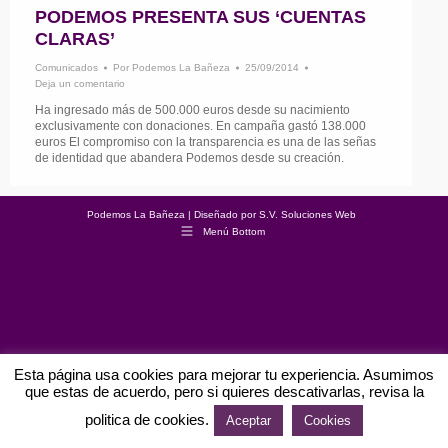
PODEMOS PRESENTA SUS ‘CUENTAS
CLARAS’
Comunicados
Por
Podemos La Bañeza
25/09/2014
Deja un comentario
Ha ingresado más de 500.000 euros desde su nacimiento
exclusivamente con donaciones. En campaña gastó 138.000
euros El compromiso con la transparencia es una de las señas
de identidad que abandera Podemos desde su creación.
Podemos La Bañeza | Diseñado por
S.V. Soluciones Web
Menú Bottom
Esta página usa cookies para mejorar tu experiencia. Asumimos
que estas de acuerdo, pero si quieres descativarlas, revisa la
politica de cookies.
Aceptar
Cookies