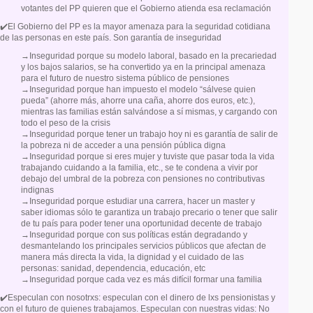
votantes del PP quieren que el Gobierno atienda esa reclamación
✔️El Gobierno del PP es la mayor amenaza para la seguridad cotidiana
de las personas en este país. Son garantía de inseguridad
→Inseguridad porque su modelo laboral, basado en la precariedad
y los bajos salarios, se ha convertido ya en la principal amenaza
para el futuro de nuestro sistema público de pensiones
→Inseguridad porque han impuesto el modelo “sálvese quien
pueda” (ahorre más, ahorre una caña, ahorre dos euros, etc.),
mientras las familias están salvándose a sí mismas, y cargando con
todo el peso de la crisis
→Inseguridad porque tener un trabajo hoy ni es garantía de salir de
la pobreza ni de acceder a una pensión pública digna
→Inseguridad porque si eres mujer y tuviste que pasar toda la vida
trabajando cuidando a la familia, etc., se te condena a vivir por
debajo del umbral de la pobreza con pensiones no contributivas
indignas
→Inseguridad porque estudiar una carrera, hacer un master y
saber idiomas sólo te garantiza un trabajo precario o tener que salir
de tu país para poder tener una oportunidad decente de trabajo
→Inseguridad porque con sus políticas están degradando y
desmantelando los principales servicios públicos que afectan de
manera más directa la vida, la dignidad y el cuidado de las
personas: sanidad, dependencia, educación, etc
→Inseguridad porque cada vez es más difícil formar una familia
✔️Especulan con nosotrxs: especulan con el dinero de lxs pensionistas y
con el futuro de quienes trabajamos. Especulan con nuestras vidas: No