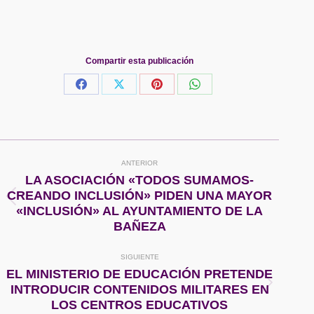
Compartir esta publicación
Share
Share
Share
Share
on
on
on
on
Facebook
X
Pinterest
WhatsApp
Navegación
ANTERIOR
entre
LA ASOCIACIÓN «TODOS SUMAMOS-
CREANDO INCLUSIÓN» PIDEN UNA MAYOR
Publicación
publicaciones
«INCLUSIÓN» AL AYUNTAMIENTO DE LA
anterior:
BAÑEZA
SIGUIENTE
EL MINISTERIO DE EDUCACIÓN PRETENDE
Publicación
INTRODUCIR CONTENIDOS MILITARES EN
siguiente:
LOS CENTROS EDUCATIVOS