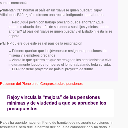
somos mercancía
✔️Intentan transformar al país en un “sálvese quien pueda”: Rajoy,
Villalobos, Báñez, sólo ofrecen una receta indignante: que ahorres
→Pero ¿qué joven con trabajo precario puede ahorrar? ¿qué
abuelo o abuela después de sostener a sus hijos y nietos puede
ahorrar? El país del “sálvese quien pueda” y el Estado ni está ni se
espera
✔️El PP quiere que este sea el país de la resignación
→Primero querían que los jóvenes se resignen a pensiones de
miseria y a empleos precarios
→Ahora lo que quieren es que se resignen los pensionistas a vivir
indignamente luego de romperse el lomo trabajando toda su vida.
→El PP no tiene proyecto de país ni proyecto de futuro
Resumen del Pleno en el Congreso sobre pensiones
Rajoy vincula la “mejora” de las pensiones
mínimas y de viudedad a que se aprueben los
presupuestos
Rajoy ha querido hacer un Pleno de trámite, que no aporte soluciones ni
respuestas, pero que le permita decir que ha comparecido y ha dado la