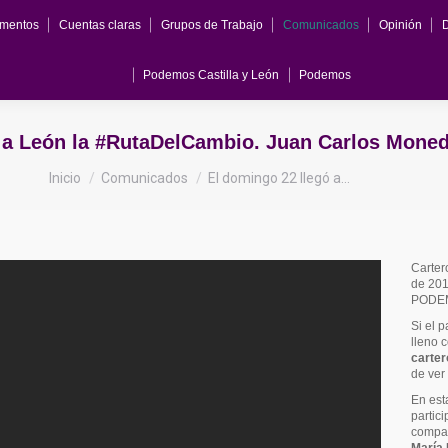
mentos
Cuentas claras
Grupos de Trabajo
Comunicados
Opinión
Podemos Castilla y León
Podemos
 a León la #RutaDelCambio. Juan Carlos Moned
Estás aquí:
Inicio
Comunicados
El domingo 22 llegó a…
Carter
de 201
PODE
Si el 
lleno 
carter
de ver
En est
partic
compa