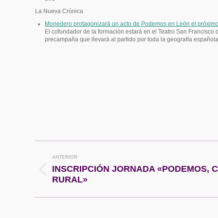
La Nueva Crónica
Monedero protagonizará un acto de Podemos en León el próxim
El cofundador de la formación estará en el Teatro San Francisco de
precampaña que llevará al partido por toda la geografía español
Navegación
ANTERIOR
entre
INSCRIPCIÓN JORNADA «PODEMOS, 
Publicación
RURAL»
anterior:
publicaciones