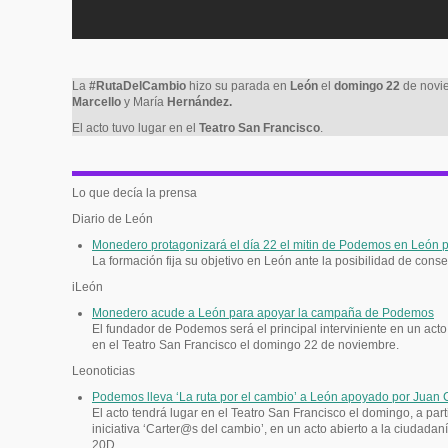
La
#RutaDelCambio
hizo su parada en
León
el
domingo 22
de novie
Marcello
y María
Hernández.
El acto tuvo lugar en el
Teatro San Francisco
.
Lo que decía la prensa
Diario de León
Monedero protagonizará el día 22 el mitin de Podemos en León 
La formación fija su objetivo en León ante la posibilidad de cons
iLeón
Monedero acude a León para apoyar la campaña de Podemos
El fundador de Podemos será el principal interviniente en un act
en el Teatro San Francisco el domingo 22 de noviembre.
Leonoticias
Podemos lleva ‘La ruta por el cambio’ a León apoyado por Juan
El acto tendrá lugar en el Teatro San Francisco el domingo, a part
iniciativa ‘Carter@s del cambio’, en un acto abierto a la ciudada
20D