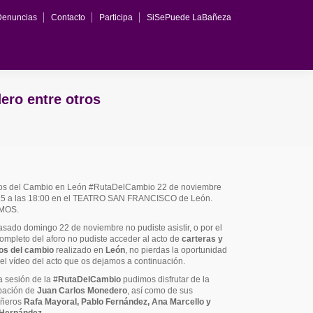
Denuncias
Contacto
Participa
SiSePuede LaBañeza
ero entre otros
os del Cambio en León #RutaDelCambio 22 de noviembre
5 a las 18:00 en el TEATRO SAN FRANCISCO de León.
MOS.
pasado domingo 22 de noviembre no pudiste asistir, o por el
completo del aforo no pudiste acceder al acto de
carteras y
os del cambio
realizado en
León
, no pierdas la oportunidad
 el vídeo del acto que os dejamos a continuación.
a sesión de la
#RutaDelCambio
pudimos disfrutar de la
ipación de
Juan Carlos Monedero
, así como de sus
ñeros
Rafa Mayoral, Pablo Fernández, Ana Marcello y