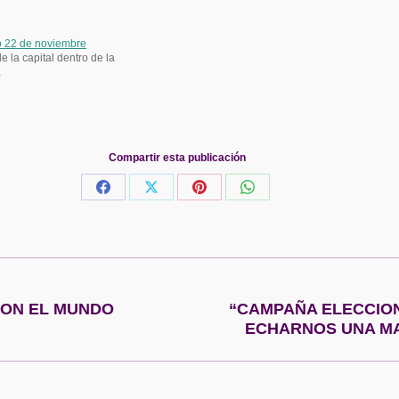
o 22 de noviembre
 la capital dentro de la
a
Compartir esta publicación
Share
Share
Share
Share
on
on
on
on
Facebook
X
Pinterest
WhatsApp
CON EL MUNDO
“CAMPAÑA ELECCION
Publicación
ECHARNOS UNA MA
siguiente: