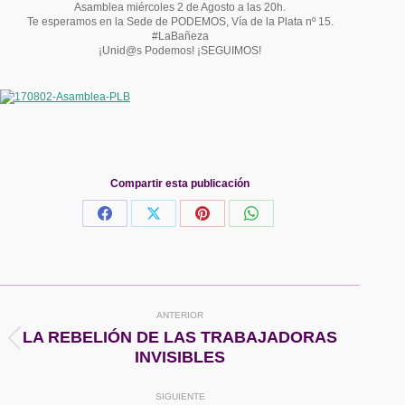
Asamblea miércoles 2 de Agosto a las 20h.
Te esperamos en la Sede de PODEMOS, Vía de la Plata nº 15.
#LaBañeza
¡Unid@s Podemos! ¡SEGUIMOS!
Compartir esta publicación
Share
Share
Share
Share
on
on
on
on
Facebook
X
Pinterest
WhatsApp
Navegación
ANTERIOR
entre
LA REBELIÓN DE LAS TRABAJADORAS
Publicación
INVISIBLES
anterior:
publicaciones
SIGUIENTE