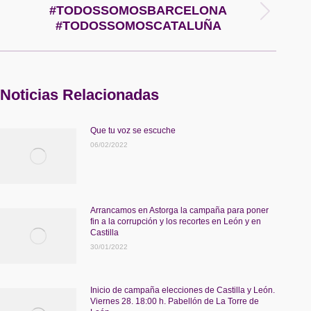
#TODOSSOMOSBARCELONA
Publicación
#TODOSSOMOSCATALUÑA
siguiente:
Noticias Relacionadas
Que tu voz se escuche
06/02/2022
Arrancamos en Astorga la campaña para poner
fin a la corrupción y los recortes en León y en
Castilla
30/01/2022
Inicio de campaña elecciones de Castilla y León.
Viernes 28. 18:00 h. Pabellón de La Torre de