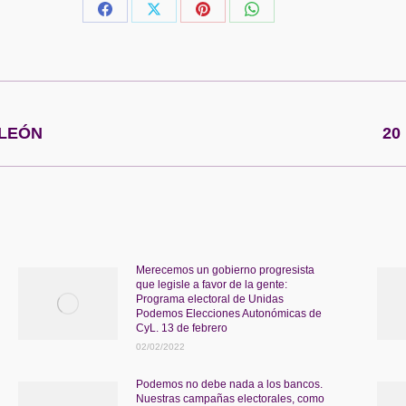
Share
Share
Share
Share
on
on
on
on
Facebook
X
Pinterest
WhatsApp
Publicación
 LEÓN
20
siguiente:
Merecemos un gobierno progresista
que legisle a favor de la gente:
Programa electoral de Unidas
Podemos Elecciones Autonómicas de
CyL. 13 de febrero
02/02/2022
Podemos no debe nada a los bancos.
Nuestras campañas electorales, como