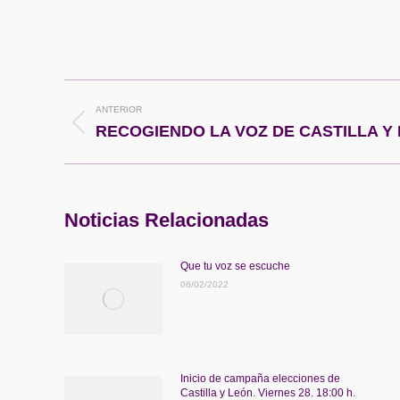
Navegación
ANTERIOR
entre
Publicación
RECOGIENDO LA VOZ DE CASTILLA Y
anterior:
publicaciones
Noticias Relacionadas
Que tu voz se escuche
06/02/2022
Inicio de campaña elecciones de
Castilla y León. Viernes 28. 18:00 h.