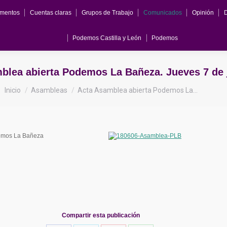
mentos
Cuentas claras
Grupos de Trabajo
Comunicados
Opinión
Podemos Castilla y León
Podemos
blea abierta Podemos La Bañeza. Jueves 7 de 
Estás aquí:
Inicio
Asambleas
Acta Asamblea abierta Podemos La…
demos La Bañeza
Compartir esta publicación