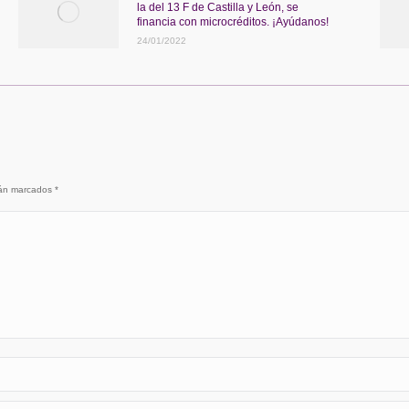
la del 13 F de Castilla y León, se
financia con microcréditos. ¡Ayúdanos!
24/01/2022
stán marcados
*