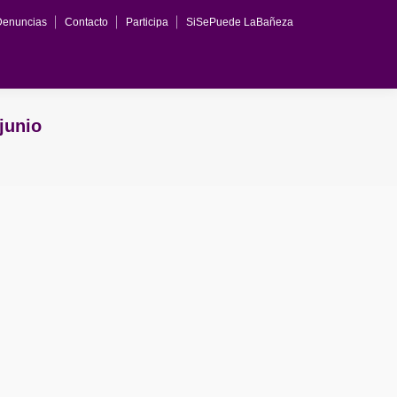
Denuncias
Contacto
Participa
SiSePuede LaBañeza
junio