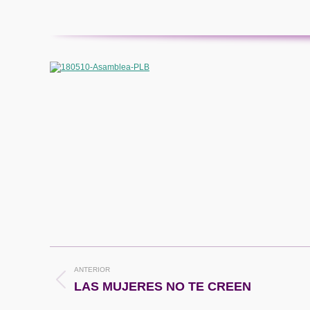
Navegación
ANTERIOR
entre
Publicación
LAS MUJERES NO TE CREEN
anterior: