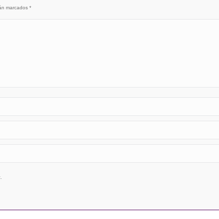
stán marcados
*
.