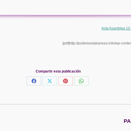
Acta Asamblea 10
[pdf]http://podemoslabaneza.info/wp-cont
Compartir esta publicación
Share
Share
Share
Share
on
on
on
on
Facebook
X
Pinterest
WhatsApp
Publicación
PA
siguiente: