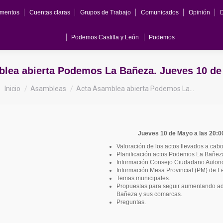
mentos
Cuentas claras
Grupos de Trabajo
Comunicados
Opinión
Podemos Castilla y León
Podemos
blea abierta Podemos La Bañeza. Jueves 10 d
Estás aquí:
Inicio
Asambleas
Acta Asamblea abierta Podemos La…
Jueves 10 de Mayo a las 20:0
Valoración de los actos llevados a cab
Planificación actos Podemos La Bañez
Información Consejo Ciudadano Auton
Información Mesa Provincial (PM) de L
Temas municipales.
Propuestas para seguir aumentando adhe
Bañeza y sus comarcas.
Preguntas.