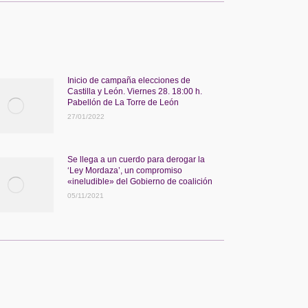
Inicio de campaña elecciones de
Castilla y León. Viernes 28. 18:00 h.
Pabellón de La Torre de León
27/01/2022
Se llega a un cuerdo para derogar la
‘Ley Mordaza’, un compromiso
«ineludible» del Gobierno de coalición
05/11/2021