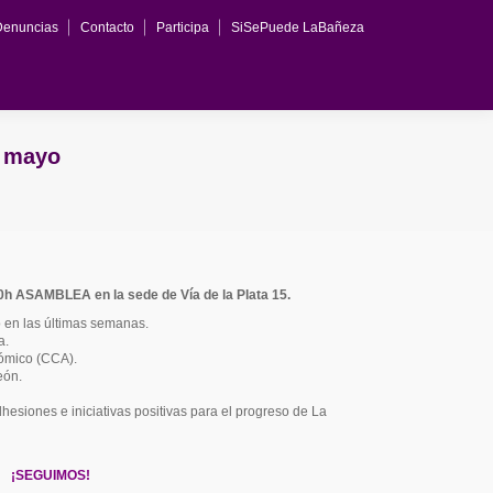
Denuncias
Contacto
Participa
SiSePuede LaBañeza
e mayo
0h ASAMBLEA en la sede de Vía de la Plata 15.
o en las últimas semanas.
a.
ómico (CCA).
eón.
siones e iniciativas positivas para el progreso de La
¡SEGUIMOS!