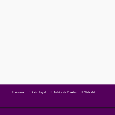
s?: 1.- Recuperar la a jubilación a los 65, no a los
Acceso
Aviso Legal
Política de Cookies
Web Mail