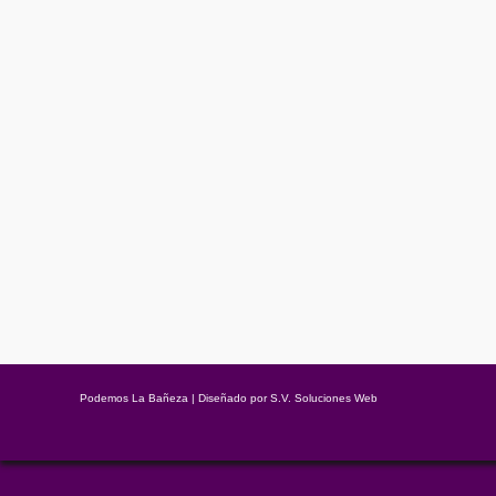
PODEMOS NO FIRMA LAS RECOMENDA
Noticias
,
Prensa
Por
Podemos La Bañeza
21/02/2019
Deja un come
Una vez más los medios demonizando a Podemos con titulares ten
67. 2.- Actualizar las pensiones al IPC por ley. 3.- Quieren compu
Podemos La Bañeza | Diseñado por
S.V. Soluciones Web