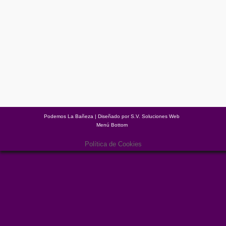
ACTOS SEMANA DE LA MUJER MARZO
2017
Comunicados
,
Noticias
Por
Podemos La Bañeza
02/03/2017
Deja un comentario
Con motivo de la semana internacional de la mujer, desde
Podemos La Bañeza, hemos organizado una serie de actos en
los que nos encantaría contar con vosotras y vosotros. El 8 de
marzo, dia internacional de la mujer, hay convocada una huelga
de mujeres, la cual apoyamos y os invitamos a participar de la
misma.…
Podemos La Bañeza | Diseñado por
S.V. Soluciones Web
Menú Bottom
Política de Cookies