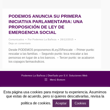
PODEMOS ANUNCIA SU PRIMERA
INICIATIVA PARLAMENTARIA: UNA
PROPOSICIÓN DE LEY DE
EMERGENCIA SOCIAL
Comunicados
Por
Podemos La Bañeza
26/12/2015
Deja un comentario
Desde PODEMOS proponemos ‪#‎Ley25Rescate‬ – Primer punto:
rescatar a las familias. – Segundo punto: toca rescatar a las
personas en lugar de a los bancos. – Tercer punto: se acabaron
los copagos farmacéuticos.
Podemos La Bañeza | Diseñado por
S.V. Soluciones Web
Menú Bottom
Esta página usa cookies para mejorar tu experiencia. Asumimos
que estas de acuerdo, pero si quieres descativarlas, revisa la
politica de cookies.
Aceptar
Cookies