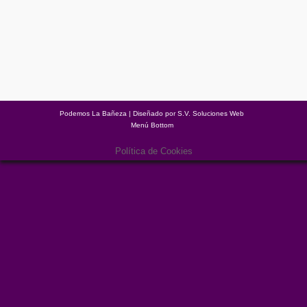
ASAMBLEA PODEMOS LA BAÑEZA 29
ABRIL 2015
Asambleas
Por
Podemos La Bañeza
05/05/2015
1 comentario
Acta de la Asamblea Monográfica Elecciones Autonómicas de
Podemos La Bañeza Biblioteca Municipal 29 de abril de 2015
Podemos La Bañeza | Diseñado por
S.V. Soluciones Web
Menú Bottom
Política de Cookies