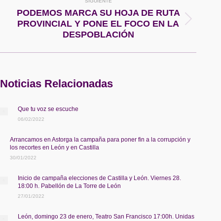
SIGUIENTE
PODEMOS MARCA SU HOJA DE RUTA
Publicación
PROVINCIAL Y PONE EL FOCO EN LA
siguiente:
DESPOBLACIÓN
Noticias Relacionadas
Que tu voz se escuche
06/02/2022
Arrancamos en Astorga la campaña para poner fin a la corrupción y
los recortes en León y en Castilla
30/01/2022
Inicio de campaña elecciones de Castilla y León. Viernes 28.
18:00 h. Pabellón de La Torre de León
27/01/2022
León, domingo 23 de enero, Teatro San Francisco 17:00h. Unidas