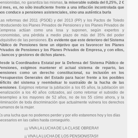
pensionistas, no garantiza las mismas,
la miserable subida del 0,25%, 2 €
al mes, es, no sólo insuficiente frente a una inflación incontrolada que
nos conduce a pensiones asistenciales, sino una auténtica burla
Las reformas del 2011 (PSOE) y del 2013 (PP) y los Pactos de Toledo
introduciendo los Planes Privados de Pensiones y los Planes Privados de
Eempresa actúan como una losa y suponen, según expertos y
economistas, una pérdida a medio plazo de más del 35% del poder
adquisitivo de las pensiones.
Es evidente que este deterioro del Sistema
Público de Pensiones tiene un objetivo que es favorecer los Planes
Privados de Pensiones y los Planes Privados de Empresa, y con ellos,
a bancos y gestores de dichos planes.
Desde la Coordinadora Estatal por la Defensa del Sistema Público de
Pensiones, exigimos mantener el actual sistema de reparto, las
pensiones como un derecho constitucional, su inclusión en los
Presupuestos Generales del Estado para hacer frente a los posibles
déficits del sistema y reembolsar lo sustraído de la hucha de las
pensiones
. Exigimos retomar la jubilación a los 65 años, la jubilación sin
penalización a los 40 años cotizados, así como retomar el subsidio de
desempleo a los mayores de 52 años, no de los 55 cómo ahora, y la
eliminación de toda discriminación que actualmente vulnera los derechos
humanos de la mujer.
Es una lucha que no podemos perder y por ello estaremos hoy y los días
necesarios en las calles hasta conseguirlo.
¡¡¡ VIVA LA LUCHA DE LA CLASE OBRERA!!
¡¡ VIVA LA LUCHA DE LOS PENSIONISTAS!!