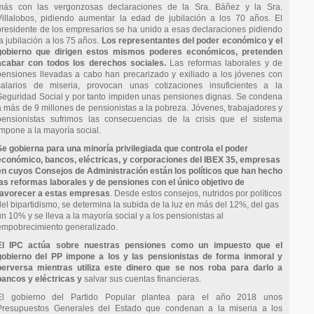
más con las vergonzosas declaraciones de la Sra. Báñez y la Sra.
Villalobos, pidiendo aumentar la edad de jubilación a los 70 años. El
presidente de los empresarios se ha unido a esas declaraciones pidiendo
la jubilación a los 75 años.
Los representantes del poder económico y el
gobierno que dirigen estos mismos poderes económicos, pretenden
acabar con todos los derechos sociales.
Las reformas laborales y de
pensiones llevadas a cabo han precarizado y exiliado a los jóvenes con
salarios de miseria, provocan unas cotizaciones insuficientes a la
Seguridad Social y por tanto impiden unas pensiones dignas. Se condena
a más de 9 millones de pensionistas a la pobreza. Jóvenes, trabajadores y
pensionistas sufrimos las consecuencias de la crisis que el sistema
impone a la mayoría social.
Se gobierna para una minoría privilegiada que controla el poder
económico, bancos, eléctricas, y corporaciones del IBEX 35, empresas
en cuyos Consejos de Administración están los políticos que han hecho
las reformas laborales y de pensiones con el único objetivo de
favorecer a estas empresas
. Desde estos consejos, nutridos por políticos
del bipartidismo, se determina la subida de la luz en más del 12%, del gas
un 10% y se lleva a la mayoría social y a los pensionistas al
empobrecimiento generalizado.
El IPC actúa sobre nuestras pensiones como un impuesto que el
gobierno del PP impone a los y las pensionistas de forma inmoral y
perversa mientras utiliza este dinero que se nos roba para darlo a
bancos y eléctricas y
salvar sus cuentas financieras.
El gobierno del Partido Popular plantea para el año 2018 unos
Presupuestos Generales del Estado que condenan a la miseria a los