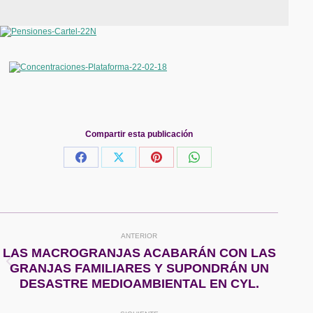
Compartir esta publicación
Share
Share
Share
Share
on
on
on
on
Facebook
X
Pinterest
WhatsApp
Navegación
ANTERIOR
entre
LAS MACROGRANJAS ACABARÁN CON LAS
Publicación
GRANJAS FAMILIARES Y SUPONDRÁN UN
publicaciones
anterior:
DESASTRE MEDIOAMBIENTAL EN CYL.