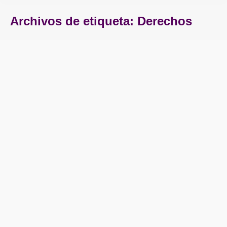
Archivos de etiqueta:
Derechos
Estás aquí:
REFORMA LABORAL: FRACASO DE
RAJOY
Opinión
Por
Podemos La Bañeza
03/08/2017
Deja un comentario