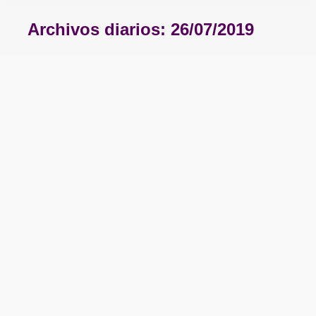
Archivos diarios:
26/07/2019
Estás aquí:
RELATO DE LA NO INVESTIDURA DE
SÁNCHEZ
Comunicados
,
Opinión
Por
Podemos La Bañeza
26/07/2019