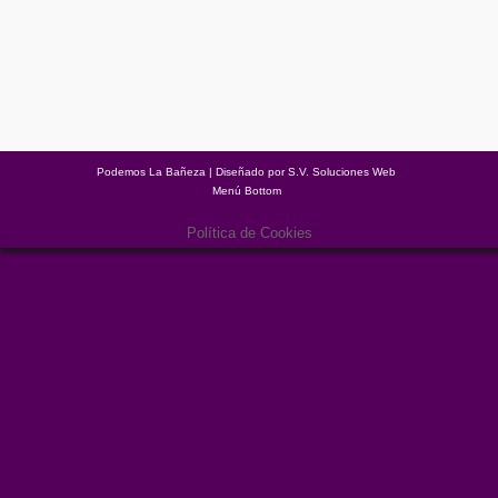
Deja un comentario
🔔✏️ Queremos contarte qué ha ocurrido estas semanas y
últimos días en torno a la investidura de Sánchez. Vamos por
partes: 🤷🏻‍♀️🤷🏻‍♂️ ¿Cómo llegamos hasta aquí? Tras impulsar en
2018 una moción de censura a Rajoy sin pedir nada a cambio,
firmamos un acuerdo de presupuestos con Sánchez cuyo
contenido incumplió el PSOE a continuación.…
Podemos La Bañeza | Diseñado por
S.V. Soluciones Web
Menú Bottom
Política de Cookies